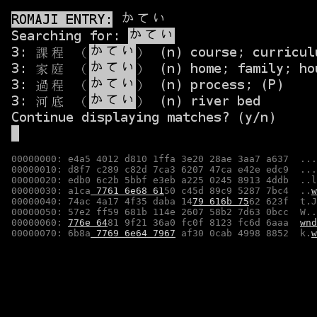
00000000: e4a5 4012 d810 1ffa 3e20 28ae 3aa7 a637  ...
00000010: d8f7 c289 c82d 7ca3 6207 47ca e42e edc9  ...
00000020: edb0 6c2b 5bbf e3eb a225 0245 8913 4ddb  ..l
00000030: a1ca
 7761 6e68 61
50 c45d 89c9 5287 7bc4  ..
w
00000040: 74ac 4a17 4f35 daba 14
79 616b 75
62 623f  t.J
00000050: 57e2 ff59 681b 114e 2607 58b2 7d63 0bcc  W..
00000060: 
776e 64
81 9f21 36a0 fc0f 8123 fc6d 6aaa  
wnd
00000070: 6b8a
 7769 6e64 7967
 af30 0cab 4998 8852  k.
w